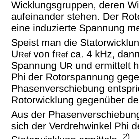
Wicklungsgruppen, deren W
aufeinander stehen. Der Rot
eine induzierte Spannung m
Speist man die Statorwickl
U
von f
ca. 4 kHz, dann
Ref
Ref
Spannung U
und ermittelt 
R
Phi der Rotorspannung gege
Phasenverschiebung entspri
Rotorwicklung gegenüber der
Aus der Phasenverschiebun
sich der Verdrehwinkel Phi 
2)