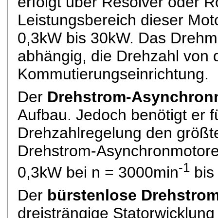
erfolgt über Resolver oder R
Leistungsbereich dieser Moto
0,3kW bis 30kW. Das Drehm
abhängig, die Drehzahl von 
Kommutierungseinrichtung.
Der
Drehstrom-Asynchron
Aufbau. Jedoch benötigt er f
Drehzahlregelung den größt
Drehstrom-Asynchronmotoren
-1
0,3kW bei n = 3000min
bis
Der
bürstenlose Drehstro
dreisträngige Statorwicklun